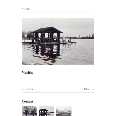
Vistitis
Vistitis
Newer
Older
Content