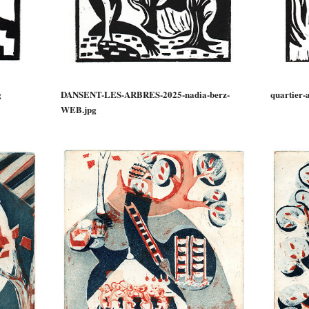
g
DANSENT-LES-ARBRES-2025-nadia-berz-
quartier
WEB.jpg