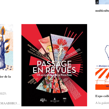
multicultu
ier de la
-2025-
Expo col
A la galer
QIxMAABHRl3…