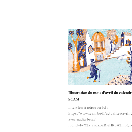
Illustration du mois d'avril du calendr
SCAM
Interview à retrouver ici :
https://www.scam.be/fr/actualites/avril
avec-nadia-berz?
fbclid=IwY2xjawJZ3zRleHRuA2Flb