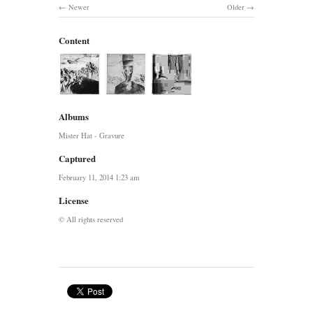
Newer
Older
Content
Albums
Mister Hat - Gravure
Captured
February 11, 2014 1:23 am
License
© All rights reserved