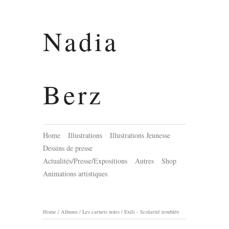
Nadia
Berz
Home
Illustrations
Illustrations Jeunesse
Dessins de presse
Actualités/Presse/Expositions
Autres
Shop
Animations artistiques
Home
/
Albums
/
Les carnets noirs
/
Exils - Scolarité troublée