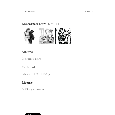
Previous
Next
Les carnets noirs
(6 of 11)
Albums
Les carnets noirs
Captured
February 11, 2014 4:57 pm
License
© All rights reserved