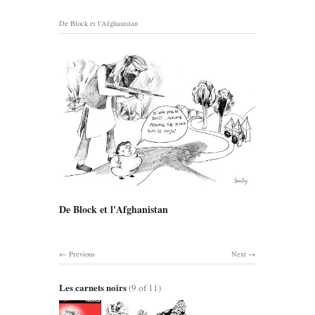
De Block et l'Afghanistan
De Block et l'Afghanistan
Previous
Next
Les carnets noirs
(9 of 11)