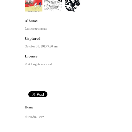
Albums
Les carnets noirs
Captured
October 31, 2013 9:20 am
License
© All rights reserved
Home
© Nadia Berz