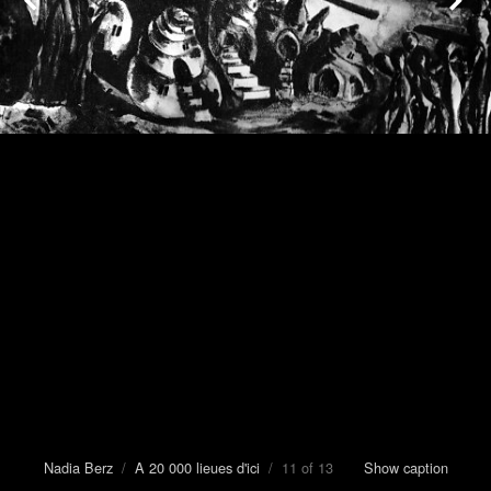
Nadia Berz
/
A 20 000 lieues d'ici
/ 11 of 13
Show caption